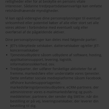
rettigheder eller for at beskytte en persons vitale
interesser. Sådanne tredjepartsdataansvarlige kan omfatte
retshåndhævende myndigheder.
Vi kan også videregive dine personoplysninger til eventuel
virksomhed eller potentiel køber af alle eller stort set alle
vores aktiver i forbindelse med eventuelt salg eller
overførsel af de pågældende aktiver.
Dine personoplysninger kan deles med følgende parter:
JET's tilknyttede selskaber, datterselskaber og/eller JET-
koncernselskaber
Tjenesteudbydere såsom udbydere af software, hosting,
applikationssupport, levering, logistik,
informationssikkerhed, osv.
Tredjeparter, der udfører forskellige aktiviteter for at
fremme, markedsføre eller understøtte vores tjenester.
Dette omfatter sociale medieplatforme såsom Facebook,
offshore kundesupportagenter,
markedsføringstjenesteudbydere, eCRM-partnere, der
administrerer vores e-mailmarkedsføring og push-
meddelelser, partnere, der sender dig SMS'er, når din
bestilling er på vej, leveringsselskaber, der leverer din
bestilling til dig.