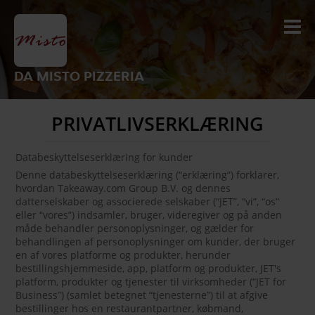
DA MISTO PIZZERIA
PRIVATLIVSERKLÆRING
Databeskyttelseserklæring for kunder
Denne databeskyttelseserklæring (“erklæring”) forklarer,
hvordan Takeaway.com Group B.V. og dennes
datterselskaber og associerede selskaber (“JET”, “vi”, “os”
eller “vores”) indsamler, bruger, videregiver og på anden
måde behandler personoplysninger, og gælder for
behandlingen af personoplysninger om kunder, der bruger
en af vores platforme og produkter, herunder
bestillingshjemmeside, app, platform og produkter, JET's
platform, produkter og tjenester til virksomheder (“JET for
Business”) (samlet betegnet “tjenesterne”) til at afgive
bestillinger hos en restaurantpartner, købmand,