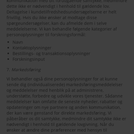
kommunikation med dit forudgående samtykke, medmindre
dette ikke er nødvendigt i henhold til gældende lov.
Deltagelse i kundetilfredshedsundersøgelserne er helt
frivillig. Hvis du ikke ønsker at modtage disse
spørgeundersøgelser, kan du afmelde dem i selve
meddelelserne. Vi kan behandle følgende kategorier af
personoplysninger til forskningsformål:
Navn
Kontaktoplysninger
Bestillings- og transaktionsoplysninger
Forskningsinput
7.
Markedsføring
Vi behandler også dine personoplysninger for at kunne
sende dig (individualiserede) markedsføringsmeddelelser
og meddelelser med henblik på at administrere,
understøtte, forbedre og udvikle vores tjenester. Sådanne
meddelelser kan omfatte de seneste nyheder, rabatter og
opdateringer om nye partnere og anden kommunikation,
der kan være genstand for direkte markedsføring. Vi
påberåber os dit samtykke, medmindre dit samtykke ikke er
nødvendigt i henhold til gældende lovgivning. Når du
ønsker at ændre dine præferencer med hensyn til