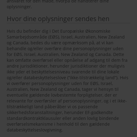
ansvaret for den måde, hvorpå de håndterer dine
oplysninger.
Hvor dine oplysninger sendes hen
Hvis du befinder dig i Det Europæiske Økonomiske
Samarbejdsområde (EØS), Israel, Australien, New Zealand
og Canada, bedes du være opmærksom på, at vi kan
behandle og/eller overføre dine personoplysninger uden
for EØS, Israel, Australien, New Zealand og Canada. Dette
kan omfatte overførsel eller opnåelse af adgang til dem fra
andre jurisdiktioner, herunder jurisdiktioner der muligvis
ikke yder et beskyttelsesniveau svarende til dine lokale
og/eller databeskyttelseslove (“ikke-tilstrækkelig land”). Hvis
vi overfører personoplysninger uden for EØS, Israel,
Australien, New Zealand og Canada, tager vi hensyn til
eventuelle gældende lovbestemte forpligtelser, der er
relevante for overførsler af personoplysninger, og i et ikke-
tilstrækkeligt land påberåber vi os passende
sikkerhedsforanstaltninger, herunder EF-godkendte
standardkontraktklausuler eller anden lovlig bindende
overførselsmekanisme i henhold til den gældende
databeskyttelseslovgivning.