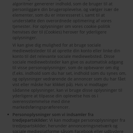
algoritmer genererer indhold, som de bruger til at
personliggøre din brugeroplevelse, og vælger især de
elementer, som du er interesseret i, samt til at
understøtte den overordnede optimering af vores
tjenester. For oplysninger om vores cookie-politik
henvises der til (Cookies) herover for yderligere
oplysninger.
Vi kan give dig mulighed for at bruge sociale
mediewebsteder til at oprette din konto eller linke din
konto til det relevante sociale mediewebsted. Disse
sociale mediewebsteder kan give os automatisk adgang
til visse personoplysninger, som de opbevarer om dig
(f.eks. indhold som du har set, indhold som du synes om,
og oplysninger vedrørende de annoncer som du har fået
vist eller måske har klikket på). Hvis vi modtager
sådanne oplysninger, kan vi bruge disse oplysninger til
yderligere at tilpasse din oplevelse hos os i
overensstemmelse med dine
markedsføringspræferencer.
Personoplysninger som vi indsamler fra
tredjepartskilder:
Vi kan modtage personoplysninger fra
tredjepartskilder, herunder annonceringsnetværk og
sociale medieplatforme såsom Facebook eller udbydere