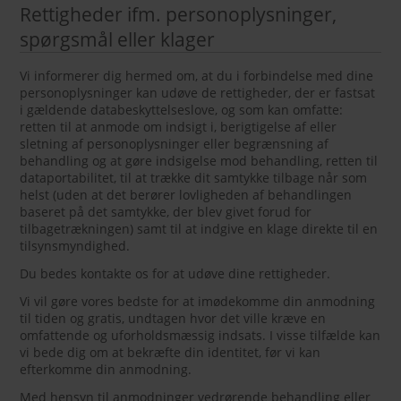
Rettigheder ifm. personoplysninger,
spørgsmål eller klager
Vi informerer dig hermed om, at du i forbindelse med dine
personoplysninger kan udøve de rettigheder, der er fastsat
i gældende databeskyttelseslove, og som kan omfatte:
retten til at anmode om indsigt i, berigtigelse af eller
sletning af personoplysninger eller begrænsning af
behandling og at gøre indsigelse mod behandling, retten til
dataportabilitet, til at trække dit samtykke tilbage når som
helst (uden at det berører lovligheden af behandlingen
baseret på det samtykke, der blev givet forud for
tilbagetrækningen) samt til at indgive en klage direkte til en
tilsynsmyndighed.
Du bedes kontakte os for at udøve dine rettigheder.
Vi vil gøre vores bedste for at imødekomme din anmodning
til tiden og gratis, undtagen hvor det ville kræve en
omfattende og uforholdsmæssig indsats. I visse tilfælde kan
vi bede dig om at bekræfte din identitet, før vi kan
efterkomme din anmodning.
Med hensyn til anmodninger vedrørende behandling eller