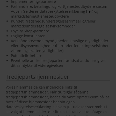
Implementeringspartnere
Forhandlere, betalings- og korttjenesteudbydere såsom
Adyen (se deres databeskyttelseserklæring
her
) og
markedsføringstjenesteudbydere
Kundetilfredshedsundersøgelsesfirmaer og/eller
markedsundersøgelsesvirksomheder
Loyalty Shop-partnere
Faglige konsulenter
Retshåndhævende myndigheder, statslige myndigheder
eller tilsynsmyndigheder (herunder forsikringsselskaber,
visum- og skattemyndigheder)
Potentielle købere
Eventuelle andre tredjeparter, forudsat at du har givet
dit samtykke til videregivelsen
Tredjepartshjemmesider
Vores hjemmeside kan indeholde links til
tredjepartshjemmesider. Når du tilgår sådanne
tredjepartshjemmesider, bedes du være opmærksom på, at
hver af disse hjemmesider har sin egen
databeskyttelseserklæring. Selvom JET udviser stor omhu i
sit valg af hjemmesider, der linkes til, kan vi ikke påtage os