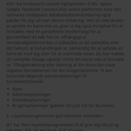
eller via tredjeparts sociale loginportaler (f.eks. Apple,
Google, Facebook Connect eller andre platforme), hvor den
relevante tredjeparts databeskyttelseserklæring også
gælder for dig ud over denne erklæring. Hvis du ikke ønsker
at oprette en konto hos os, giver vi dig også mulighed for at
fortsætte med en gæstekonto (midlertidig) for at
gennemføre dit køb hos os. Afhængigt af
omstændighederne kan vi påberåbe os dit samtykke eller
det faktum, at behandlingen er nødvendig for at opfylde en
kontrakt med dig eller for at overholde loven. Du kan trække
dit samtykke tilbage og/eller slette din konto ved at kontakte
os. Tilbagetrækning eller sletning af din konto kan have
negative konsekvenser for din brugeroplevelse. Vi kan
behandle følgende personoplysninger til
kundekontoformål:
Navn
Adresseoplysninger
Kontaktoplysninger
Brugeroplysninger (gælder for Just Eat for Business)
5.
Loyalitetsprogrammer (på relevante markeder)
JET har flere loyalitetsprogrammer til at give dig tilbud og
rabatter. Når du gør brug af et af vores