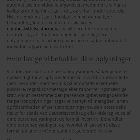
automatiske individuelle afgørelser, medmindre vi har et
lovligt grundlag for at gøre det, og vi har underrettet dig.
Hvis du ønsker at gøre indsigelse mod denne type
behandling, kan du kontakte os via vores
databeskyttelsesformular
. Vi vil derefter foretage en
revurdering af situationen og/eller give dig flere
oplysninger om, hvorfor og hvordan en sådan automatisk
individuel afgørelse blev truffet.
Hvor længe vi beholder dine oplysninger
Vi opbevarer kun dine personoplysninger, så længe det er
nødvendigt for at opfylde de formål, hvortil vi indsamlede
dem, herunder med henblik på at opfylde eventuelle
juridiske, regnskabsmæssige eller rapporteringsmæssige
krav. For at bestemme den passende opbevaringsperiode
for personoplysninger tager vi hensyn til mængden, arten
og følsomheden af personoplysningerne, den potentielle
risiko for skade ved uautoriseret brug eller videregivelse af
dine personoplysninger, de formål, hvortil vi behandler
dine personoplysninger, og hvorvidt vi kan opnå disse
formål på andre måder samt de gældende lovkrav.