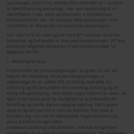
oplysninger, hvorfra vi, direkte eller indirekte, er i stand til
at identificere dig personligt, især ved henvisning til en
identifikator, f.eks. navn og efternavn, e-mailadresse,
telefonnummer, osv. De omfatter ikke oplysninger, hvor
identiteten er blevet fjernet (anonyme oplysninger).
Når som helst du interagerer med JET via vores tjenester,
indsamler og behandler vi dine personoplysninger. JET kan
behandle følgende kategorier af personoplysninger til
følgende formål:
1.
Bestillingsproces
Vi behandler de personoplysninger, du giver os, når du
afgiver din bestilling. Disse personoplysninger er
nødvendige for at udføre din bestilling, bekræfte din
bestilling og for at vurdere din bestilling, betaling og en
mulig tilbagebetaling. Dine oplysninger (såsom de varer, du
føjer til din kurv) giver os mulighed for at behandle din
bestilling og sende dig en nøjagtig regning. Det hjælper
også os og alle partnere, som du bestiller hos, med at
kontakte dig, hvis det er nødvendigt. Nogle partnere på
vores platform bruger vores
tredjepartsleveringsvirksomheder, som kan bruge dine
oplysninger til at give dig statusopdateringer om leveringen