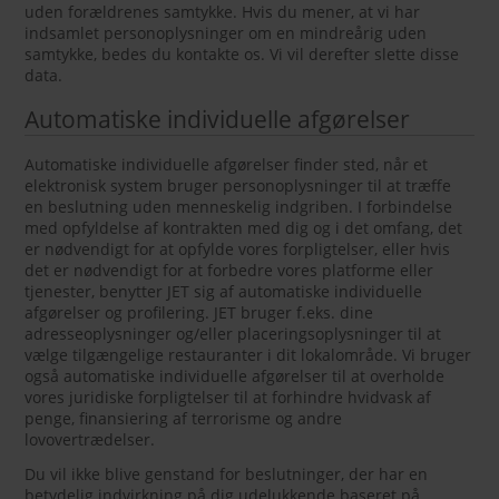
uden forældrenes samtykke. Hvis du mener, at vi har
indsamlet personoplysninger om en mindreårig uden
samtykke, bedes du kontakte os. Vi vil derefter slette disse
data.
Automatiske individuelle afgørelser
Automatiske individuelle afgørelser finder sted, når et
elektronisk system bruger personoplysninger til at træffe
en beslutning uden menneskelig indgriben. I forbindelse
med opfyldelse af kontrakten med dig og i det omfang, det
er nødvendigt for at opfylde vores forpligtelser, eller hvis
det er nødvendigt for at forbedre vores platforme eller
tjenester, benytter JET sig af automatiske individuelle
afgørelser og profilering. JET bruger f.eks. dine
adresseoplysninger og/eller placeringsoplysninger til at
vælge tilgængelige restauranter i dit lokalområde. Vi bruger
også automatiske individuelle afgørelser til at overholde
vores juridiske forpligtelser til at forhindre hvidvask af
penge, finansiering af terrorisme og andre
lovovertrædelser.
Du vil ikke blive genstand for beslutninger, der har en
betydelig indvirkning på dig udelukkende baseret på