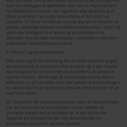
eller tjenester. For at overholde vores juridiske forpligtelser,
som kan pålægges af gældende love, kan vi implementere
verifikationsprocedurer, der regulerer salg og levering af
disse produkter, herunder bekræftelse af din alder og
identitet. Til dette formål kan vi bede dig om at fremvise et
gyldigt, offentligt udstedt identifikationsdokument, og JET vil
være ikke forpligtet til at levere og gennemføre sine
tjenester, hvis du ikke samarbejder i forbindelse med den
påkrævede bekræftelsesprocedure.
2.
Partner- og budanmeldelser
Efter levering af din bestilling kan du blive bedt om at give
en anmeldelse til partneren eller buddet, og vi kan tilbyde
dig mulighed for at indsende en anmeldelse af partnere
og/eller kurerer. Afhængigt af omstændighederne kan vi
påberåbe os dit samtykke eller det faktum, at behandlingen
er nødvendig for at opfylde en kontrakt med dig eller for at
overholde loven.
JET behandler de personoplysninger, som du tilvejebringer,
når du indsender en anmeldelse. Du kan trække dit
samtykke tilbage ved at kontakte os. Vi kan behandle
følgende personoplysninger, når du indsender en
anmeldelse af partner og/eller buddet: