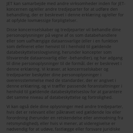
JET kan samarbejde med andre virksomheder inden for JET-
koncernen og/eller andre tredjeparter for at udføre den
behandling, der er beskrevet i denne erklæring og/eller for
at opfylde lovmæssige forpligtelser.
Disse koncernselskaber og tredjeparter vil behandle dine
personoplysninger på vegne af os som databehandlere
eller som uafhængige dataansvarlige (eller i en funktion
som defineret eller henvist til i henhold til gældende
databeskyttelseslovgivning, herunder koncepter som
tilsvarende dataansvarlig eller -behandler), og har adgang
til dine personoplysninger til de formål, der er beskrevet i
denne erklæring. Vi kræver, at koncernselskaber og
tredjeparter beskytter dine personoplysninger i
overensstemmelse med de standarder, der er angivet i
denne erklæring, og vi træffer passende foranstaltninger i
henhold til gældende databeskyttelseslov for at garantere
det samme niveau af databeskyttelse og fortrolighed.
Vi kan også dele dine oplysninger med andre tredjeparter,
hvis det er relevant eller påkrævet ved gældende lov eller
forordning (herunder en retskendelse eller anmodning fra
retsmyndighed), eller hvis vi mener, at videregivelse er
nødvendig for at udøve, fastlægge eller forsvare juridiske