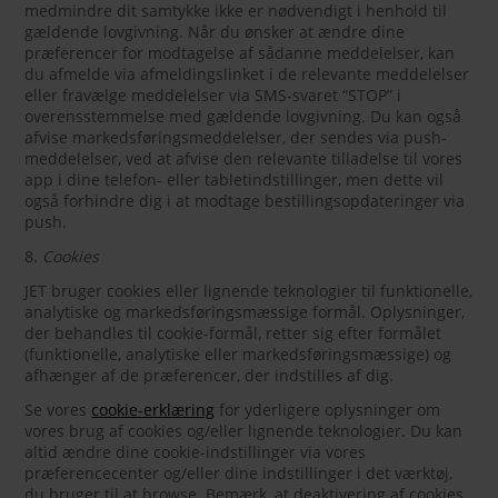
medmindre dit samtykke ikke er nødvendigt i henhold til
gældende lovgivning. Når du ønsker at ændre dine
præferencer for modtagelse af sådanne meddelelser, kan
du afmelde via afmeldingslinket i de relevante meddelelser
eller fravælge meddelelser via SMS-svaret “STOP” i
overensstemmelse med gældende lovgivning. Du kan også
afvise markedsføringsmeddelelser, der sendes via push-
meddelelser, ved at afvise den relevante tilladelse til vores
app i dine telefon- eller tabletindstillinger, men dette vil
også forhindre dig i at modtage bestillingsopdateringer via
push.
8.
Cookies
JET bruger cookies eller lignende teknologier til funktionelle,
analytiske og markedsføringsmæssige formål. Oplysninger,
der behandles til cookie-formål, retter sig efter formålet
(funktionelle, analytiske eller markedsføringsmæssige) og
afhænger af de præferencer, der indstilles af dig.
Se vores
cookie-erklæring
for yderligere oplysninger om
vores brug af cookies og/eller lignende teknologier. Du kan
altid ændre dine cookie-indstillinger via vores
præferencecenter og/eller dine indstillinger i det værktøj,
du bruger til at browse. Bemærk, at deaktivering af cookies