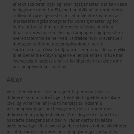
af tekniske betalings- og leveringstjenester, der kan være
beliggende uden for EU, med henblik på at understøtte
indkøb af vores tjenester, for at måle effektiviteten af
markedsføringskampagner for vores tjenester, og for
bedre at forstå dine præferencer således at vi kan
tilpasse vores markedsføringskampagner og tjenester i
overensstemmelse hermed. I tilfælde hvor vi eventuelt
modtager sådanne personoplysninger, har vi
kontrolleret, at disse tredjeparter enten har dit samtykke
til at behandle oplysningerne eller på anden måde har
lovmæssig tilladelse eller er forpligtede til at dele dine
personoplysninger med os.
Alder
Vores tjenester er ikke beregnet til personer, der er
defineret som mindreårige i henhold til gældende lokale
love, og vi har heller ikke til hensigt at indsamle
personoplysninger om besøgende, der er under den
definerede myndighedsalder. Vi er dog ikke i stand til at
bekræfte besøgendes alder. Vi råder derfor forældre
og/eller værger til at overvåge deres børns online aktiviteter
for at forhindre, at deres personoplysninger indsamles