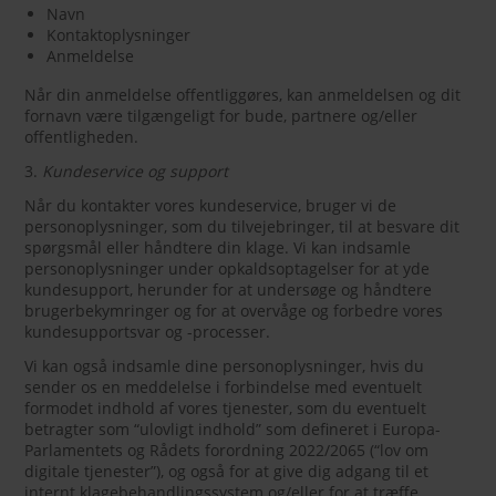
Navn
Kontaktoplysninger
Anmeldelse
Når din anmeldelse offentliggøres, kan anmeldelsen og dit
fornavn være tilgængeligt for bude, partnere og/eller
offentligheden.
3.
Kundeservice og support
Når du kontakter vores kundeservice, bruger vi de
personoplysninger, som du tilvejebringer, til at besvare dit
spørgsmål eller håndtere din klage. Vi kan indsamle
personoplysninger under opkaldsoptagelser for at yde
kundesupport, herunder for at undersøge og håndtere
brugerbekymringer og for at overvåge og forbedre vores
kundesupportsvar og -processer.
Vi kan også indsamle dine personoplysninger, hvis du
sender os en meddelelse i forbindelse med eventuelt
formodet indhold af vores tjenester, som du eventuelt
betragter som “ulovligt indhold” som defineret i Europa-
Parlamentets og Rådets forordning 2022/2065 (“lov om
digitale tjenester”), og også for at give dig adgang til et
internt klagebehandlingssystem og/eller for at træffe