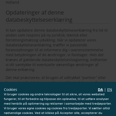
Holland
Opdateringer af denne
databeskyttelseserklæring
Vi kan opdatere denne databeskyttelseserklæring fra tid til
anden som respons på ny juridisk, teknisk eller
forretningsmæssig udvikling. Når vi opdaterer vores
databeskyttelseserklæring, træffer vi passende
foranstaltninger til at informere dig i overensstemmelse
med betydningen af de ændringer, vi foretager. Hvis det
kræves af gældende databeskyttelseslovgivning, indhenter
vi dit samtykke til eventuelle væsentlige ændringer af
denne erklæring.
Det skal præciseres, at brugen af udtrykket “partner” eller
lignende udtryk i denne erklæring ikke indebærer eller
etablerer et partnerskab, arbejdsgiver-medarbejder- eller
Cookies
DA
|
EN
agenturforhold af nogen art mellem den nævnte part og
Vi bruger cookies og andre teknologier til at sikre, at vores websted
JET.
fungerer, til at forbedre og tilpasse din oplevelse, til at udføre analyser
med henblik på optimering og reklamer i samarbejde med tredjeparter.
Vi opfordrer dig til regelmæssigt at gennemgå denne
Vi bruger vores egne cookies og cookies fra tredjeparter. Vi sætter altid
erklæring for at få de seneste oplysninger om vores
nødvendige cookies. Ved at klikke på Accepter alle, accepterer du
databeskyttelsespraksisser.